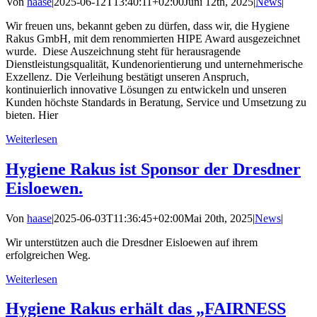
Von
haase
|
2025-06-12T13:40:11+02:00
Juni 12th, 2025
|
News
|
Wir freuen uns, bekannt geben zu dürfen, dass wir, die Hygiene
Rakus GmbH, mit dem renommierten HIPE Award ausgezeichnet
wurde. Diese Auszeichnung steht für herausragende
Dienstleistungsqualität, Kundenorientierung und unternehmerische
Exzellenz. Die Verleihung bestätigt unseren Anspruch,
kontinuierlich innovative Lösungen zu entwickeln und unseren
Kunden höchste Standards in Beratung, Service und Umsetzung zu
bieten. Hier
Weiterlesen
Hygiene Rakus ist Sponsor der Dresdner
Eisloewen.
Von
haase
|
2025-06-03T11:36:45+02:00
Mai 20th, 2025
|
News
|
Wir unterstützen auch die Dresdner Eisloewen auf ihrem
erfolgreichen Weg.
Weiterlesen
Hygiene Rakus erhält das „FAIRNESS