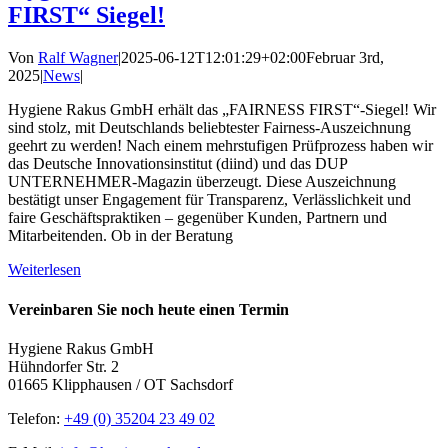
FIRST“ Siegel!
Von
Ralf Wagner
|
2025-06-12T12:01:29+02:00
Februar 3rd,
2025
|
News
|
Hygiene Rakus GmbH erhält das „FAIRNESS FIRST“-Siegel! Wir
sind stolz, mit Deutschlands beliebtester Fairness-Auszeichnung
geehrt zu werden! Nach einem mehrstufigen Prüfprozess haben wir
das Deutsche Innovationsinstitut (diind) und das DUP
UNTERNEHMER-Magazin überzeugt. Diese Auszeichnung
bestätigt unser Engagement für Transparenz, Verlässlichkeit und
faire Geschäftspraktiken – gegenüber Kunden, Partnern und
Mitarbeitenden. Ob in der Beratung
Weiterlesen
Vereinbaren Sie noch heute einen Termin
Hygiene Rakus GmbH
Hühndorfer Str. 2
01665 Klipphausen / OT Sachsdorf
Telefon:
+49 (0) 35204 23 49 02